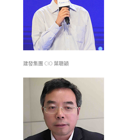
建發集團 CIO 葉聰穎