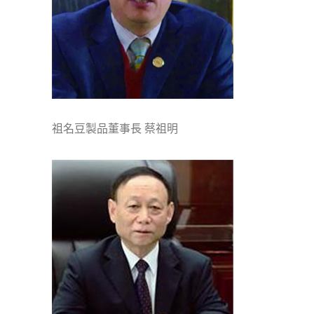
祖名豆製品董事長 蔡祖明