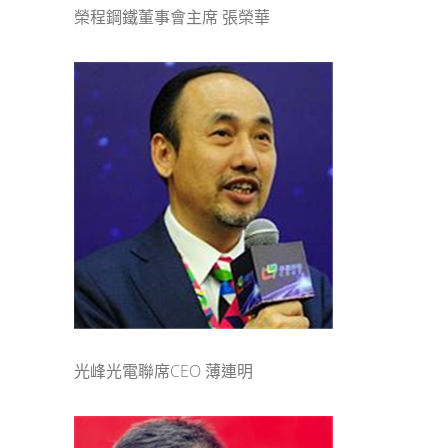
榮程鋼鐵董事會主席 張榮華
光峰光電聯席CEO 薄連明