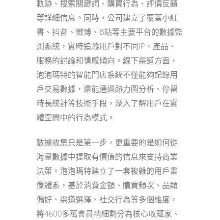
軌跡、搜索關鍵詞、購買行為、評價反饋
等詳細信息。同時，公司建立了覆蓋小紅
書、抖音、微博、B站等主要平台的數據監
測系統，實時追蹤用戶對不同IP、產品、
服務的討論和情感傾向。線下渠道方面，
泡泡瑪特的智能門店系統不僅能夠記錄用
戶交易數據，還能通過熱力圖分析、停留
時長統計等技術手段，深入了解用戶在實
體空間中的行為模式。
數據收集只是第一步，更重要的是如何從
海量數據中提取有價值的信息來支持商業
決策。泡泡瑪特建立了一套複雜的用戶畫
像體系，基於消費金額、購買頻次、品類
偏好、渠道選擇、社交行為等多個維度，
將4600多萬會員精細劃分為核心收藏家、