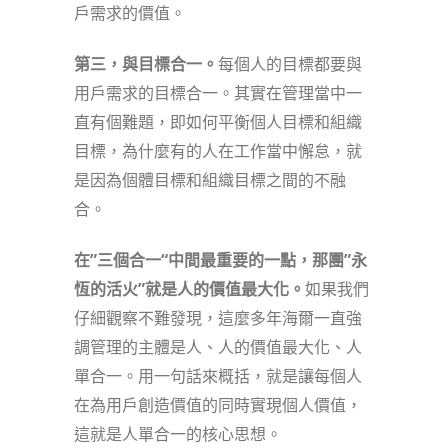
戶需求的價值。
第三
，
與目標合一
。
每個人的目標都要與
用戶需求的目標合一。其實在管理當中一
直有個難題，即如何平衡個人目標和組織
目標，為什麼有的人在工作當中懈怠，就
是因為個體目標和組織目標之間的不融
合。
在”
三個合一
“
中間
最重要的一點
，
那團”永
恆的活火”就是
人的價值最大化
。
如果我們
仔細觀察不難發現，這麼多年海爾一直強
調管理的主體是人、人的價值最大化、人
單合一。用一句話來概括，就是讓每個人
在為用戶創造價值的同時實現個人價值，
這就是人單合一的核心思想。